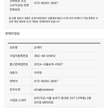
전화번호 또는
070-8065-3697
소비자상담 관련
전화번호
본 상품 정보의 내용은 공정거래위원회 '상품정보제공고시'에 따라 판매자가 직접 등록한 것
으로 해당 정보에 대 한 책임은 판매자에게 있습니다
판매자정보
상호명
오레더
사업자등록번호
382-48-00812
통신판매업번호
2024-서울송파-0567
대표자
이주현
연락처
070-8065-3697
전자우편
info@oreder.kr
(05702) 서울 송파구 중대로 207 (가락동) 2층
사업장 소재지
201호 M659호