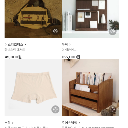
러스티호미스
우딕
하네스백 데저트
더 아카이브
45,000원
155,000원
소락
오에스엠엠