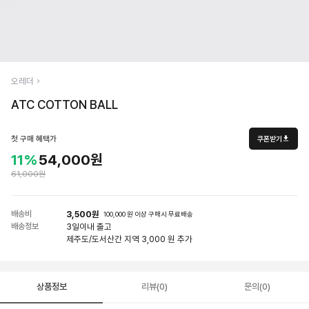
오레더
ATC COTTON BALL
첫 구매 혜택가
쿠폰받기
11%
54,000원
61,000원
배송비
3,500원
100,000 원 이상 구매시 무료배송
배송정보
3일
이내 출고
제주도/도서산간 지역 3,000 원 추가
상품정보
리뷰(0)
문의(0)