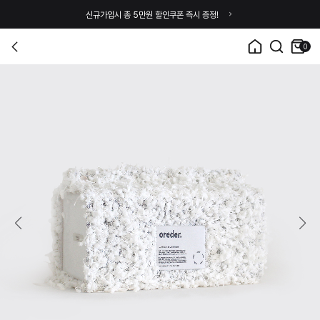
신규가입시 총 5만원 할인쿠폰 즉시 증정!
0