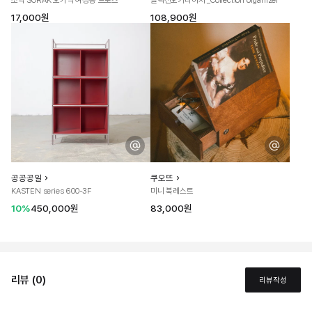
소락 SORAK 오가닉 여성용 드로즈
콜렉션오거나이저 _Collection organizer
17,000원
108,900원
공공공일
쿠오뜨
KASTEN series 600-3F
미니 북레스트
10%
450,000원
83,000원
리뷰 (0)
리뷰작성