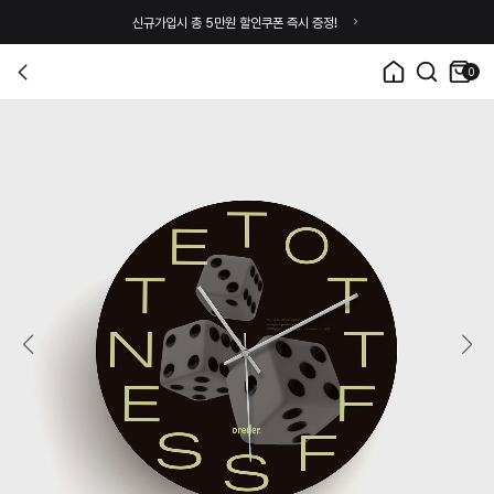
신규가입시 총 5만원 할인쿠폰 즉시 증정!
0