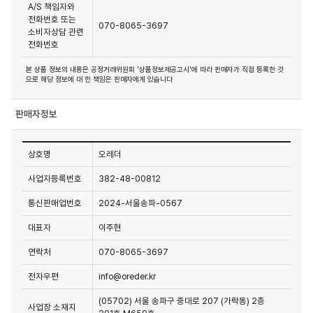
A/S 책임자와
전화번호 또는
070-8065-3697
소비자상담 관련
전화번호
본 상품 정보의 내용은 공정거래위원회 '상품정보제공고시'에 따라 판매자가 직접 등록한 것
으로 해당 정보에 대 한 책임은 판매자에게 있습니다
판매자정보
상호명
오레더
사업자등록번호
382-48-00812
통신판매업번호
2024-서울송파-0567
대표자
이주현
연락처
070-8065-3697
전자우편
info@oreder.kr
(05702) 서울 송파구 중대로 207 (가락동) 2층
사업장 소재지