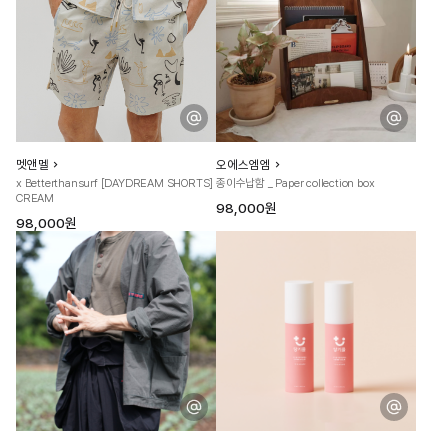
멧앤멜
오에스엠엠
x Betterthansurf [DAYDREAM SHORTS]
종이수납함 _ Paper collection box
CREAM
98,000원
98,000원