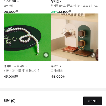
러스티호미스
닿기를
호미자켓
닿기를 크리스파투스 페미닌 미스트 2개 세트
98,000원
25%
33,100원
영아이드프로젝트
쿠오뜨
YEP 시그니처 플레이트 [BLACK]
그래스탠드
45,000원
48,000원
리뷰 (0)
리뷰작성