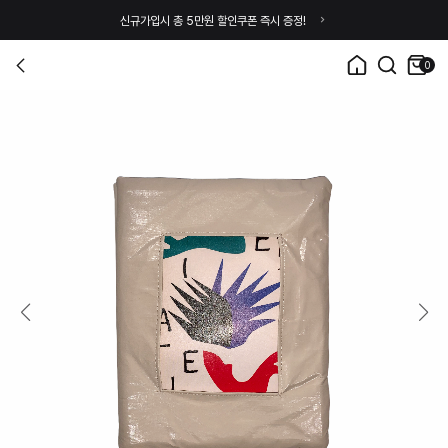
신규가입시 총 5만원 할인쿠폰 즉시 증정!
0