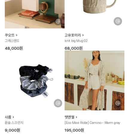
쿠오뜨
고유포터리
그래스탠드
knit big Mug 02
48,000원
68,000원
사름
멧앤멜
윤슬 스크런치
[Eco Maxi Robe] Camino - Warm gray
9,000원
195,000원