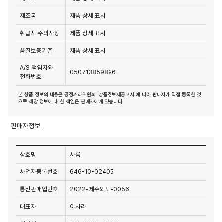
제조국
제품 상세 표시
취급시 주의사항
제품 상세 표시
품질보증기준
제품 상세 표시
A/S 책임자와
050713859896
전화번호
본 상품 정보의 내용은 공정거래위원회 '상품정보제공고시'에 따라 판매자가 직접 등록한 것
으로 해당 정보에 대 한 책임은 판매자에게 있습니다
판매자정보
상호명
사름
사업자등록번호
646-10-02405
통신판매업번호
2022-제주외도-0056
대표자
이사라