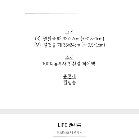
사름
브랜드숍 바로가기