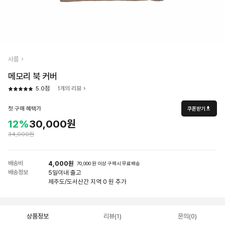
사름
메모리 북 커버
5.0점
1개의 리뷰
첫 구매 혜택가
쿠폰받기
12%
30,000원
34,000원
배송비
4,000원
70,000 원 이상 구매시 무료배송
배송정보
5일
이내 출고
제주도/도서산간 지역 0 원 추가
상품정보
리뷰(1)
문의(0)