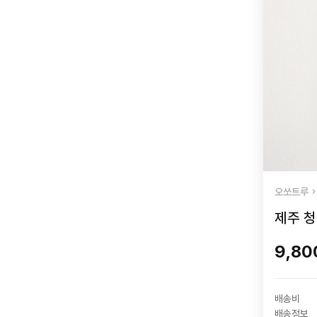
오쏘트루
제주 
9,8
배송비
배송정보