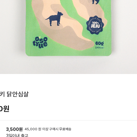
청키 닭안심살
00원
3,500원
45,000 원 이상 구매시 무료배송
3일
이내 출고