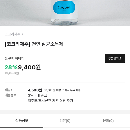
코코리제주
[코코리제주] 천연 살균소독제
첫 구매 혜택가
쿠폰받기
28%
9,400원
13,000원
배송비
4,500원
30,000 원 이상 구매시 무료배송
배송정보
3일
이내 출고
제주도/도서산간 지역 0 원 추가
상품정보
리뷰(0)
문의(0)