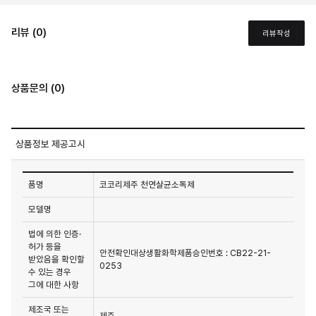
리뷰 (0)
리뷰작성
상품문의 (0)
상품정보 제공고시
품명
코코리제주 천연살균소독제
모델명
법에 의한 인증·
허가 등을
안전확인대상생활화학제품승인번호 : CB22-21-
받았음을 확인할
0253
수 있는 경우
그에 대한 사항
제조국 또는
제주