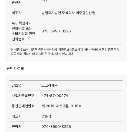
원산지
제조자
농업회사법인 주식회사 제주클린산업
A/S 책임자와
전화번호 또는
070-8990-8296
소비자상담 관련
전화번호
본 상품 정보의 내용은 공정거래위원회 '상품정보제공고시'에 따라 판매자가 직접 등록한 것
으로 해당 정보에 대 한 책임은 판매자에게 있습니다
판매자정보
상호명
코코리제주
사업자등록번호
474-87-00274
통신판매업번호
제 2018-제주애월-0115호
대표자
양홍석
연락처
070-8990-8296