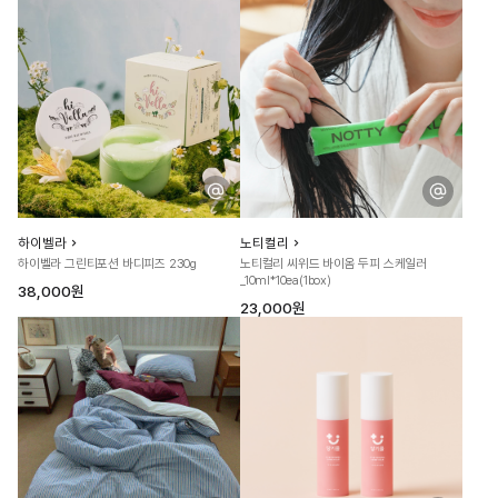
하이벨라
노티컬리
하이벨라 그린티포션 바디피즈 230g
노티컬리 씨위드 바이옴 두피 스케일러
_10ml*10ea(1box)
38,000원
23,000원