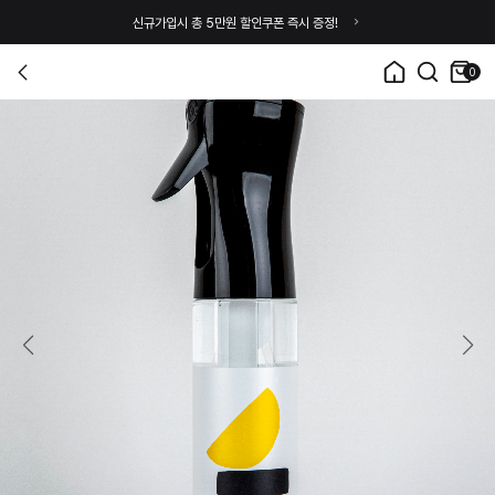
신규가입시 총 5만원 할인쿠폰 즉시 증정!
0