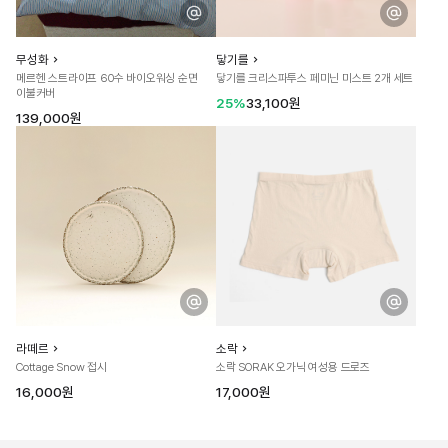
무성화
닿기를
메르헨 스트라이프 60수 바이오워싱 순면
닿기를 크리스파투스 페미닌 미스트 2개 세트
이불커버
25%
33,100원
139,000원
라떼르
소락
Cottage Snow 접시
소락 SORAK 오가닉 여성용 드로즈
16,000원
17,000원