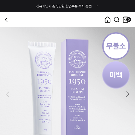
신규가입시 총 5만원 할인쿠폰 즉시 증정!
0