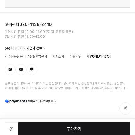
고객센터
070-4138-2410
운영시간 평일 10:00–17:00 (토·일, 공휴일 휴무)
점심시간 평일 12:00–13:00
(주)어나더어스 사업자 정보
자주묻는질문
입점/협업문의
회사소개
이용약관
개인정보처리방침
일부 상품의 경우 (주)어나더어스는 통신판매의 당사자가 아닌 통신판매중개자로서 상품, 상품정보,
거래에 대한 책임이 제한될 수 있으므로, 각 상품 페이지에서 구체적인 내용을 확인하시기 바랍니다.
@
구매하기