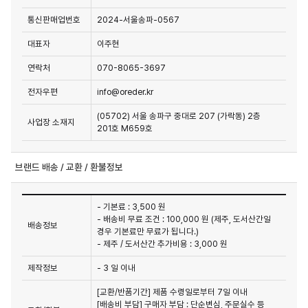
통신판매업번호
2024-서울송파-0567
대표자
이주현
연락처
070-8065-3697
전자우편
info@oreder.kr
(05702) 서울 송파구 중대로 207 (가락동) 2층
사업장 소재지
201호 M659호
브랜드 배송 / 교환 / 환불정보
- 기본료 : 3,500 원
- 배송비 무료 조건 : 100,000 원 (제주, 도서산간일
배송정보
경우 기본료만 무료가 됩니다.)
- 제주 / 도서산간 추가비용 : 3,000 원
제작정보
- 3 일 이내
[교환/반품기간] 제품 수령일로부터 7일 이내

[배송비 부담] 구매자 부담 : 단순변심, 주문실수 등 