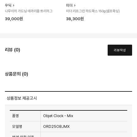
우딕
미더
나무이끼 가드닝 테라리움 트리허그
미더 리프그린 하드왁스 150g(셀프왁싱)
39,000원
38,300원
리뷰 (0)
리뷰작성
상품문의 (0)
상품정보 제공고시
품명
Objet Clock - Mix
모델명
ORD25OBJMX