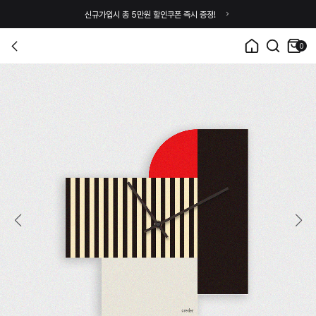
신규가입시 총 5만원 할인쿠폰 즉시 증정!
0