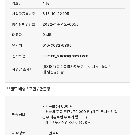
상호명
사름
사업자등록번호
646-10-02405
통신판매업번호
2022-제주외도-0056
대표자
이사라
연락처
010-3032-9896
전자우편
sareum_official@naver.com
(63184) 제주특별자치도 제주시 서광로5길 4
사업장 소재지
(용담일동) 1층
브랜드 배송 / 교환 / 환불정보
- 기본료 : 4,000 원
- 배송비 무료 조건 : 70,000 원 (제주, 도서산간일
배송정보
경우 기본료만 무료가 됩니다.)
- 제주 / 도서산간 추가비용 : 0 원
제작정보
- 5 일 이내