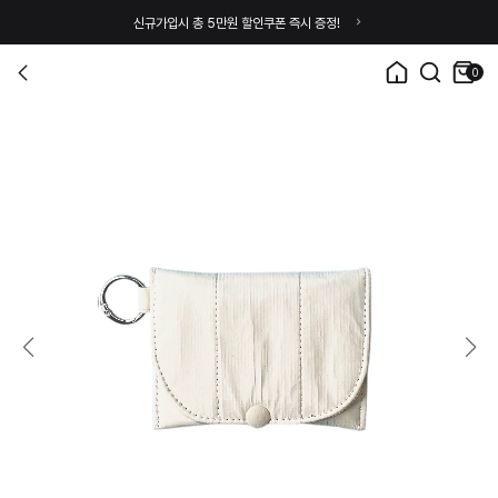
신규가입시 총 5만원 할인쿠폰 즉시 증정!
0