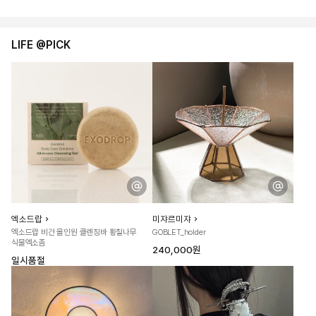
LIFE @PICK
엑소드랍
미쟈르미쟈
엑소드랍 비건 올인원 클렌징바 황칠나무
GOBLET_holder
식물엑소좀
240,000원
일시품절