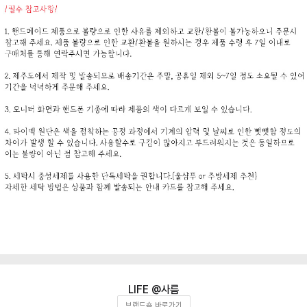
사름
브랜드숍 바로가기