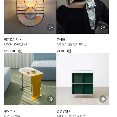
미쟈르미쟈
무성화
MOONLIGHT_EYE
숙희 오리엔탈 댕기 머리끈
350,000원
21,000원
쿠오뜨
공공공일
O.M.G 테이블
KASTEN series 600-2F