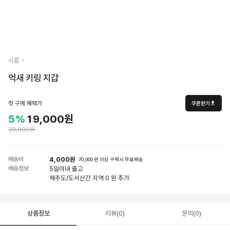
사름
억새 키링 지갑
첫 구매 혜택가
쿠폰받기
5%
19,000원
20,000원
배송비
4,000원
70,000 원 이상 구매시 무료배송
배송정보
5일
이내 출고
제주도/도서산간 지역 0 원 추가
상품정보
리뷰(0)
문의(0)