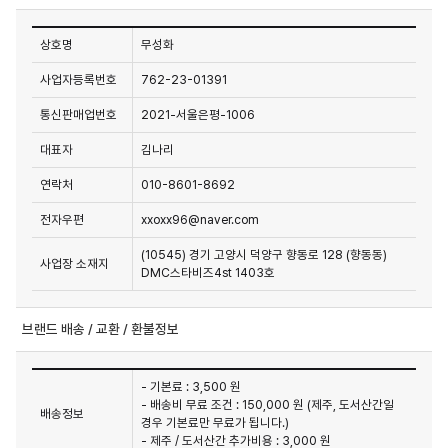
상호명
무성화
사업자등록번호
762-23-01391
통신판매업번호
2021-서울은평-1006
대표자
김나리
연락처
010-8601-8692
전자우편
xxoxx96@naver.com
(10545) 경기 고양시 덕양구 향동로 128 (향동동)
사업장 소재지
DMC스타비즈4st 1403호
브랜드 배송 / 교환 / 환불정보
- 기본료 : 3,500 원
- 배송비 무료 조건 : 150,000 원 (제주, 도서산간일
배송정보
경우 기본료만 무료가 됩니다.)
- 제주 / 도서산간 추가비용 : 3,000 원