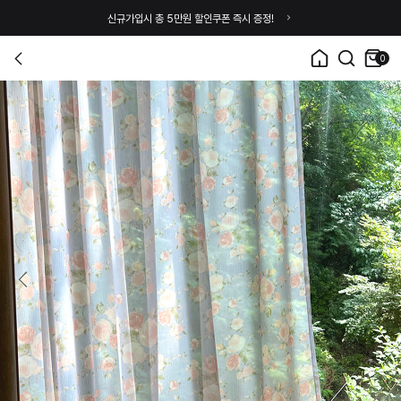
신규가입시 총 5만원 할인쿠폰 즉시 증정!
0