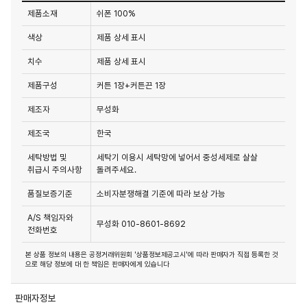
제품소재
쉬폰 100%
색상
제품 상세 표시
치수
제품 상세 표시
제품구성
커튼 1장+커튼끈 1장
제조자
무성화
제조국
한국
세탁방법 및
세탁기 이용시 세탁망에 넣어서 중성세제로 살살
취급시 주의사항
돌려주세요.
품질보증기준
소비자분쟁해결 기준에 따라 보상 가능
A/S 책임자와
무성화 010-8601-8692
전화번호
본 상품 정보의 내용은 공정거래위원회 '상품정보제공고시'에 따라 판매자가 직접 등록한 것
으로 해당 정보에 대 한 책임은 판매자에게 있습니다
판매자정보