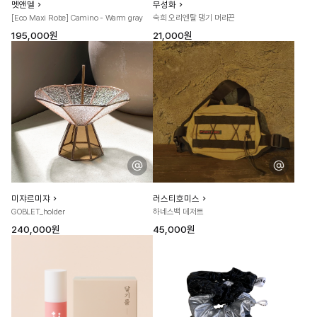
멧앤멜
무성화
[Eco Maxi Robe] Camino - Warm gray
숙희 오리엔탈 댕기 머리끈
195,000원
21,000원
미쟈르미쟈
러스티호미스
GOBLET_holder
하네스백 데저트
240,000원
45,000원