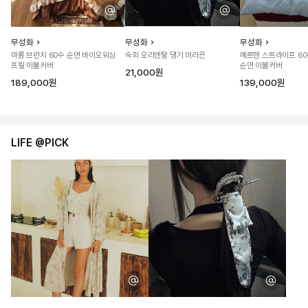
무성화
무성화
무성화
마롱 브런치 60수 순면 바이오워싱
숙희 오리엔탈 댕기 머리끈
메르헨 스트라이프 6
프릴 이불커버
순면 이불커버
21,000원
189,000원
139,000원
LIFE @PICK