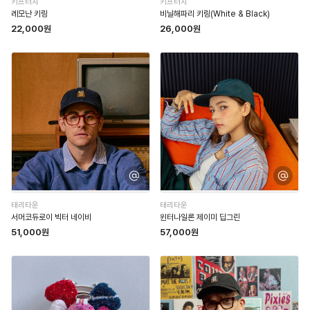
키프터치
키프터치
레모난 키링
비닐해파리 키링(White & Black)
22,000원
26,000원
태리타운
태리타운
서머코듀로이 빅터 네이비
윈터나일론 제이미 딥그린
51,000원
57,000원