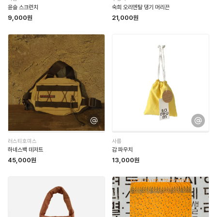
윤슬 스크런치
숙희 오리엔탈 댕기 머리끈
9,000원
21,000원
러스티호미스
사름
하네스백 데저트
감 파우치
45,000원
13,000원