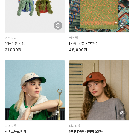
키프터치
멧앤멜
작은 식물 키링
[사롱] 단청 - 연잎색
21,000원
48,000원
태리타운
태리타운
서머코듀로이 재키
윈터나일론 제이미 오렌지