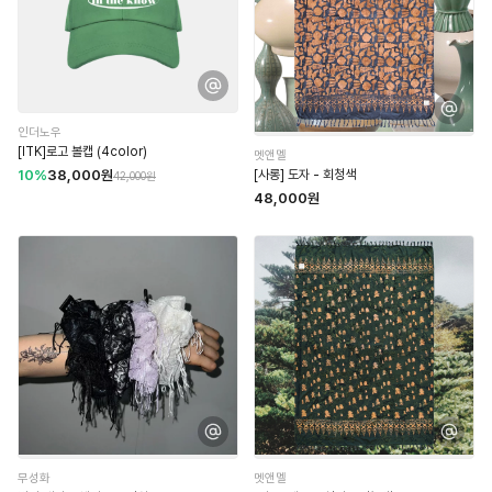
인더노우
[ITK]로고 볼캡 (4color)
멧앤멜
[사롱] 도자 - 회청색
10%
38,000원
42,000원
48,000원
무성화
멧앤멜