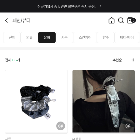
신규가입시 총 5만원 할인쿠폰 즉시 증정!
패션/뷰티
0
전체
의류
잡화
시즌
스킨케어
향수
바디·헤어
전체
65
개
사름
무성화