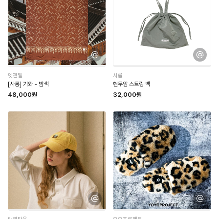
멧앤멜
사름
[사롱] 기와 - 밤색
현무암 스트링 백
48,000원
32,000원