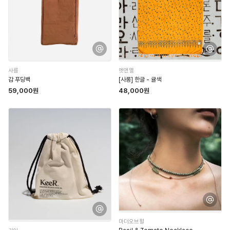
사름
멧앤멜
감 푸딩백
[사롱] 한글 - 귤색
59,000원
48,000원
마더오브펄