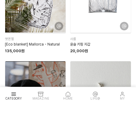
멧앤멜
사름
[Eco blanket] Mallorca - Natural
윤슬 키링 지갑
135,000원
20,000원
CATEGORY
MAGAZINE
HOME
LIFE@
MY
태리타운
오텀트윌 필리
원제주
Brush Charm
55,000원