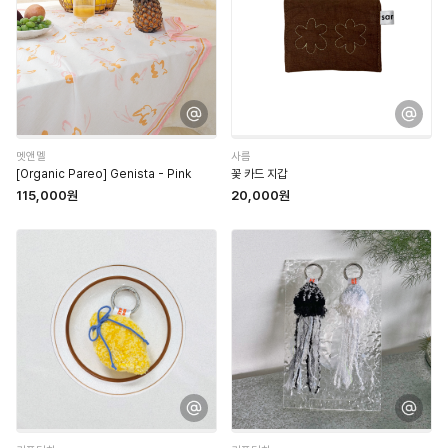
멧앤멜
사름
[Organic Pareo] Genista - Pink
꽃 카드 지갑
115,000원
20,000원