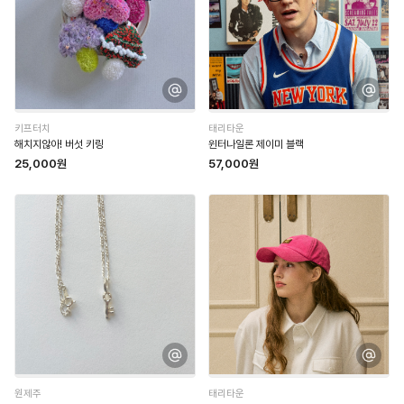
키프터치
태리타운
해치지않아! 버섯 키링
윈터나일론 제이미 블랙
25,000원
57,000원
원제주
태리타운