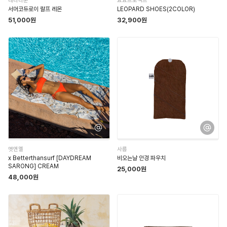
태리타운
요요프로젝트
서머코듀로이 랄프 레몬
LEOPARD SHOES(2COLOR)
51,000원
32,900원
멧앤멜
사름
x Betterthansurf [DAYDREAM
비오는날 안경 파우치
SARONG] CREAM
25,000원
48,000원