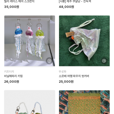
빌리 레이스 헤어 스크런치
[사롱] 제주 쿠살낭 - 진녹색
35,000원
48,000원
키프터치
무성화
비닐해파리 키링
소르베 여행 파우치 팟커버
26,000원
25,000원