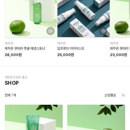
제주온
제주온
제주온
제주온 큐테라 풋귤 에센스토너
딥프루브 아이미스트
제주온 큐테라 
28,000원
25,000원
23,000원
제주온의 모든 물건
SHOP
전체
7
개