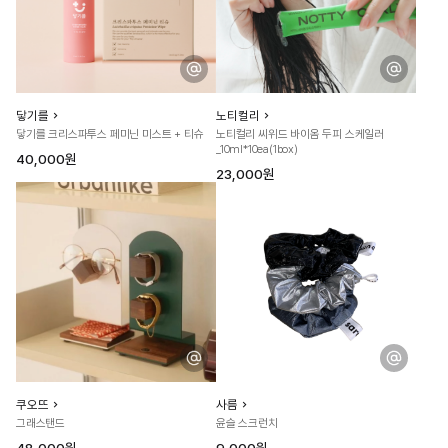
닿기를
노티컬리
닿기를 크리스파투스 페미닌 미스트 + 티슈
노티컬리 씨위드 바이옴 두피 스케일러
_10ml*10ea(1box)
40,000원
23,000원
쿠오뜨
사름
그래스탠드
윤슬 스크런치