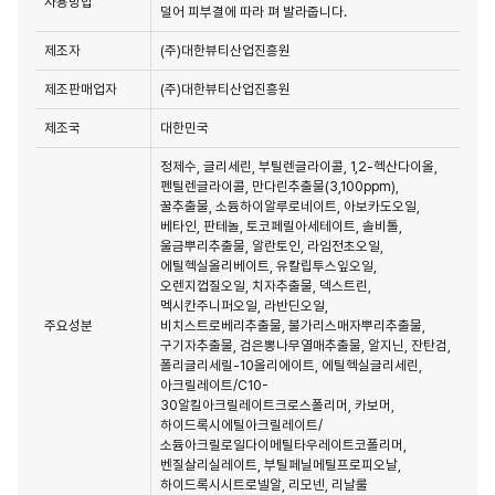
사용방법
덜어 피부결에 따라 펴 발라줍니다.
제조자
(주)대한뷰티산업진흥원
제조판매업자
(주)대한뷰티산업진흥원
제조국
대한민국
정제수, 글리세린, 부틸렌글라이콜, 1,2-헥산다이올,
펜틸렌글라이콜, 만다린추출물(3,100ppm),
꿀추출물, 소듐하이알루로네이트, 아보카도오일,
베타인, 판테놀, 토코페릴아세테이트, 솔비톨,
울금뿌리추출물, 알란토인, 라임전초오일,
에틸헥실올리베이트, 유칼립투스잎오일,
오렌지껍질오일, 치자추출물, 덱스트린,
멕시칸주니퍼오일, 라반딘오일,
주요성분
비치스트로베리추출물, 불가리스매자뿌리추출물,
구기자추출물, 검은뽕나무열매추출물, 알지닌, 잔탄검,
폴리글리세릴-10올리에이트, 에틸헥실글리세린,
아크릴레이트/C10-
30알킬아크릴레이트크로스폴리머, 카보머,
하이드록시에틸아크릴레이트/
소듐아크릴로일다이메틸타우레이트코폴리머,
벤질살리실레이트, 부틸페닐메틸프로피오날,
하이드록시시트로넬알, 리모넨, 리날룰