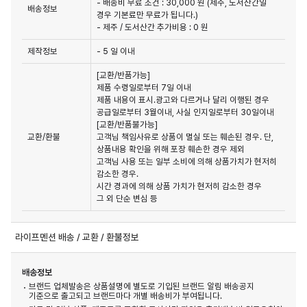
- 배송비 무료 조건 : 30,000 원 (제주, 도서산간일
배송정보
경우 기본료만 무료가 됩니다.)
- 제주 / 도서산간 추가비용 : 0 원
제작정보
- 5 일 이내
[교환/반품가능]

제품 수령일로부터 7일 이내

제품 내용이 표시.광고와 다르거나 달리 이행된 경우 
공급일로부터 3월이내, 사실 인지일로부터 30일이내

[교환/반품불가능]

교환/환불
고객님 책임사유로 상품이 멸실 또는 훼손된 경우. 단,
상품내용 확인을 위해 포장 훼손한 경우 제외

고객님 사용 또는 일부 소비에 의해 상품가치가 현저히 
감소한 경우.

시간 경과에 의해 상품 가치가 현저히 감소한 경우

그 외 단순 변심 등
라이프멘션 배송 / 교환 / 환불정보
배송정보
브랜드 업체발송은 상품설명에 별도로 기입된 브랜드 알림 배송공지
기준으로 출고되고 브랜드마다 개별 배송비가 부여됩니다.