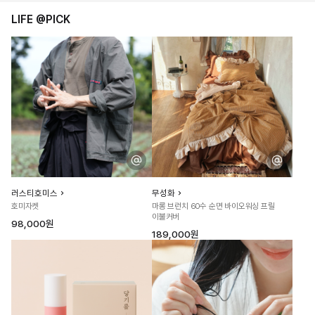
LIFE @PICK
러스티호미스
무성화
호미자켓
마롱 브런치 60수 순면 바이오워싱 프릴
이불커버
98,000원
189,000원