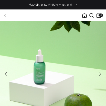
신규가입시 총 5만원 할인쿠폰 즉시 증정!
0