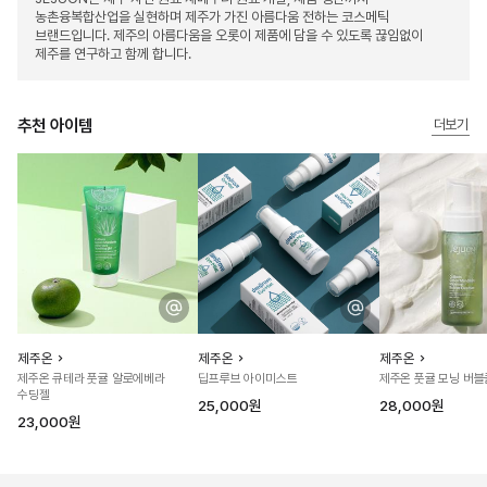
농촌융복합산업을 실현하며 제주가 가진 아름다움 전하는 코스메틱
브랜드입니다. 제주의 아름다움을 오롯이 제품에 담을 수 있도록 끊임없이
제주를 연구하고 함께 합니다.
추천 아이템
더보기
제주온
제주온
제주온
제주온 큐테라 풋귤 알로에베라
딥프루브 아이미스트
제주온 풋귤 모닝 버
수딩젤
25,000원
28,000원
23,000원