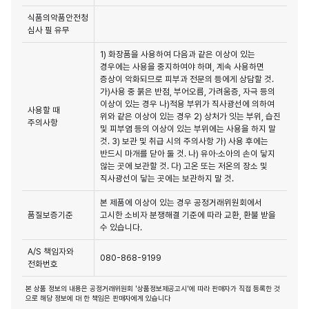
식품의약품안전청
심사 필 유무
1) 화장품을 사용하여 다음과 같은 이상이 있는
경우에는 사용을 중지하여야 하며, 계속 사용하면
증상이 악화되므로 피부과 전문의 등에게 상담할 것.
가)사용 중 붉은 반점, 부어오름, 가려움증, 자극 등의
이상이 있는 경우 나)적용 부위가 직사광선에 의하여
사용할 때
위와 같은 이상이 있는 경우 2) 상처가 잇는 부위, 습진
주의사항
및 피부염 등의 이상이 있는 부위에는 사용을 하지 말
것. 3) 보관 및 취급 시의 주의사항 가) 사용 후에는
반드시 마개를 닫아 둘 것. 나) 유아·소아의 손이 닿지
않는 곳에 보관할 것. 다) 고온 또는 저온의 장소 및
직사광선이 닿는 곳에는 보관하지 말 것.
본 제품에 이상이 있는 경우 공정거래위원회에서
품질보증기준
고시한 소비자 분쟁해결 기준에 따라 교환, 환불 받을
수 있습니다.
A/S 책임자와
080-868-9199
전화번호
본 상품 정보의 내용은 공정거래위원회 '상품정보제공고시'에 따라 판매자가 직접 등록한 것
으로 해당 정보에 대 한 책임은 판매자에게 있습니다