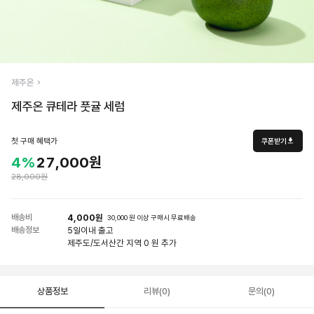
제주온
제주온 큐테라 풋귤 세럼
첫 구매 혜택가
쿠폰받기
4%
27,000원
28,000원
배송비
4,000원
30,000 원 이상 구매시 무료배송
배송정보
5일
이내 출고
제주도/도서산간 지역 0 원 추가
상품정보
리뷰(0)
문의(0)