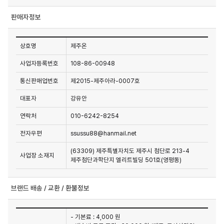
판매자정보
상호명
제주온
사업자등록번호
108-86-00948
통신판매업번호
제2015-제주아라-0007호
대표자
강유안
연락처
010-6242-8254
전자우편
ssussu88@hanmail.net
(63309) 제주특별자치도 제주시 첨단로 213-4
사업장 소재지
제주첨단과학단지 엘리트빌딩 501호(영평동)
브랜드 배송 / 교환 / 환불정보
- 기본료 : 4,000 원