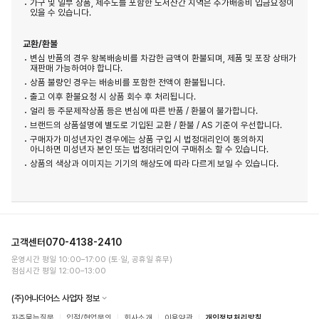
가구 및 일부 상품, 제주도를 포함한 도서산간 지역은 추가배송비 입금요청이
있을 수 있습니다.
교환/환불
변심 반품의 경우 왕복배송비를 차감한 금액이 환불되며, 제품 및 포장 상태가
재판매 가능하여야 합니다.
상품 불량인 경우는 배송비를 포함한 전액이 환불됩니다.
출고 이후 환불요청 시 상품 회수 후 처리됩니다.
얼리 등 주문제작상품 등은 변심에 따른 반품 / 환불이 불가합니다.
브랜드의 상품설명에 별도로 기입된 교환 / 환불 / AS 기준이 우선합니다.
구매자가 미성년자인 경우에는 상품 구입 시 법정대리인이 동의하지
아니하면 미성년자 본인 또는 법정대리인이 구매취소 할 수 있습니다.
상품의 색상과 이미지는 기기의 해상도에 따라 다르게 보일 수 있습니다.
고객센터
070-4138-2410
운영시간 평일 10:00–17:00 (토·일, 공휴일 휴무)
점심시간 평일 12:00–13:00
(주)어나더어스 사업자 정보
자주묻는질문
입점/협업문의
회사소개
이용약관
개인정보처리방침