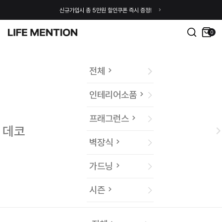
신규가입시 총 5만원 할인쿠폰 즉시 증정!
0
전체
인테리어소품
프래그런스
데코
벽장식
가드닝
시즌