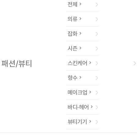
전체
의류
잡화
시즌
패션/뷰티
스킨케어
향수
메이크업
바디·헤어
뷰티기기