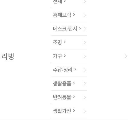
전체
홈패브릭
데스크·팬시
조명
리빙
가구
수납·정리
생활용품
반려동물
생활가전