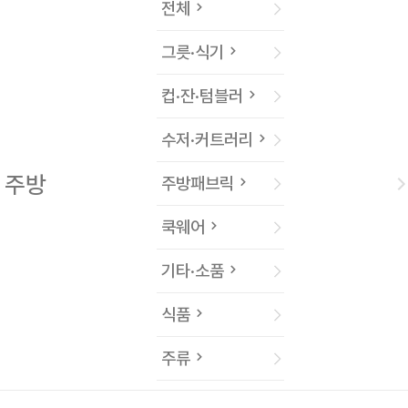
전체
그릇·식기
컵·잔·텀블러
수저·커트러리
주방
주방패브릭
쿡웨어
기타·소품
식품
주류