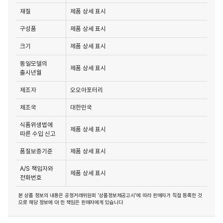
재질
제품 상세 표시
구성품
제품 상세 표시
크기
제품 상세 표시
동일모델의
제품 상세 표시
출시년월
제조자
오오아포터리
제조국
대한민국
식품위생법에
제품 상세 표시
따른 수입 신고
품질보증기준
제품 상세 표시
A/S 책임자와
제품 상세 표시
전화번호
본 상품 정보의 내용은 공정거래위원회 '상품정보제공고시'에 따라 판매자가 직접 등록한 것
으로 해당 정보에 대 한 책임은 판매자에게 있습니다