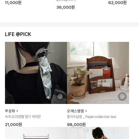
11,000원
62,000원
36,000원
LIFE @PICK
무성화
오에스엠엠
숙희 오리엔탈 댕기 머리끈
종이수납함 _ Paper collection box
21,000원
98,000원