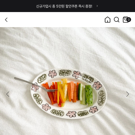
신규가입시 총 5만원 할인쿠폰 즉시 증정!
0