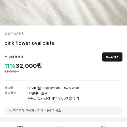
오오아포터리
pink flower oval plate
첫 구매 혜택가
쿠폰받기
11%
32,000원
36,000원
배송비
3,500원
100,000 원 이상 구매시 무료배송
배송정보
14일
이내 출고
제주도/도서산간 지역 3,000 원 추가
주문 후에 만들기 시작하는 물건이에요