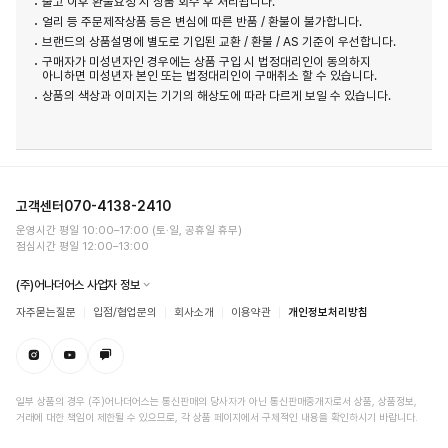
출고 이후 환불요청 시 상품 회수 후 처리됩니다.
얼리 등 주문제작상품 등은 변심에 따른 반품 / 환불이 불가합니다.
브랜드의 상품설명에 별도로 기입된 교환 / 환불 / AS 기준이 우선합니다.
구매자가 미성년자인 경우에는 상품 구입 시 법정대리인이 동의하지
아니하면 미성년자 본인 또는 법정대리인이 구매취소 할 수 있습니다.
상품의 색상과 이미지는 기기의 해상도에 따라 다르게 보일 수 있습니다.
고객센터
070-4138-2410
운영시간 평일 10:00–17:00 (토·일, 공휴일 휴무)
점심시간 평일 12:00–13:00
(주)어나더어스 사업자 정보
자주묻는질문
입점/협업문의
회사소개
이용약관
개인정보처리방침
일부 상품의 경우 (주)어나더어스는 통신판매의 당사자가 아닌 통신판매중개자로서 상품, 상품정보,
거래에 대한 책임이 제한될 수 있으므로, 각 상품 페이지에서 구체적인 내용을 확인하시기 바랍니다.