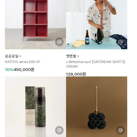
공공공일
멧앤멜
KASTEN series 600-3F
x Betterthansurf [DAYDREAM SHIRTS]
CREAM
10%
450,000원
129,000원