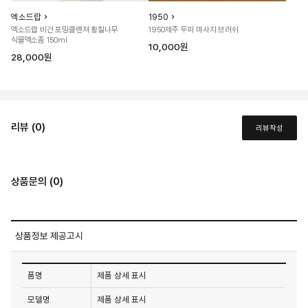
엑소드랍
1950
엑소드랍 비건 포밍클렌져 황칠나무
1950제주 두피 마사지 브러쉬
식물엑소좀 150ml
10,000원
28,000원
리뷰 (0)
리뷰작성
상품문의 (0)
상품정보 제공고시
품명
제품 상세 표시
모델명
제품 상세 표시