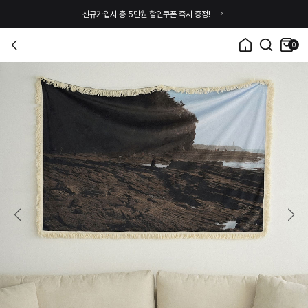
신규가입시 총 5만원 할인쿠폰 즉시 증정!
0