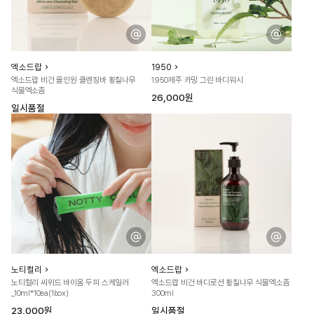
엑소드랍
1950
엑소드랍 비건 올인원 클렌징바 황칠나무
1950제주 카밍 그린 바디워시
식물엑소좀
26,000원
일시품절
노티컬리
엑소드랍
노티컬리 씨위드 바이옴 두피 스케일러
엑소드랍 비건 바디로션 황칠나무 식물엑소좀
_10ml*10ea(1box)
300ml
23,000원
일시품절