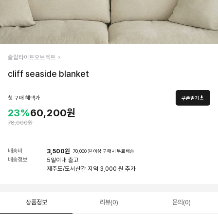
슬립타이트오브젝트
cliff seaside blanket
첫 구매 혜택가
쿠폰받기
23%
60,200원
78,000원
배송비
3,500원
70,000 원 이상 구매시 무료배송
배송정보
5일
이내 출고
제주도/도서산간 지역 3,000 원 추가
상품정보
리뷰(0)
문의(0)