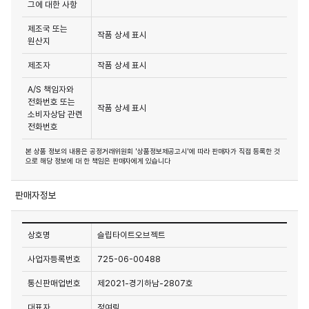
그에 대한 사항
제조국 또는
작품 상세 표시
원산지
제조자
작품 상세 표시
A/S 책임자와
전화번호 또는
작품 상세 표시
소비자상담 관련
전화번호
본 상품 정보의 내용은 공정거래위원회 '상품정보제공고시'에 따라 판매자가 직접 등록한 것
으로 해당 정보에 대 한 책임은 판매자에게 있습니다
판매자정보
상호명
슬립타이트오브젝트
사업자등록번호
725-06-00488
통신판매업번호
제2021-경기하남-2807호
대표자
정여림