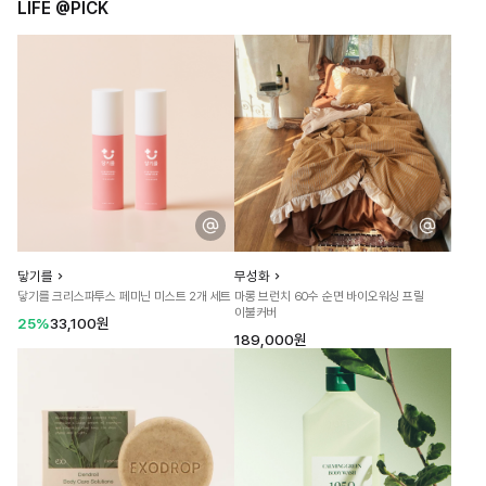
LIFE @PICK
닿기를
무성화
닿기를 크리스파투스 페미닌 미스트 2개 세트
마롱 브런치 60수 순면 바이오워싱 프릴
이불커버
25%
33,100원
189,000원