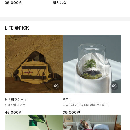
38,000원
일시품절
LIFE @PICK
러스티호미스
우딕
하네스백 데저트
나무이끼 가드닝 테라리움 트리허그
45,000원
39,000원