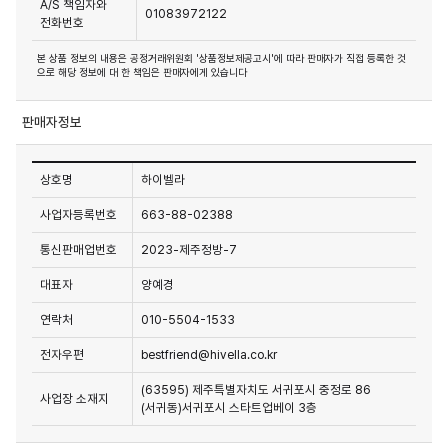
A/S 책임자와
01083972122
전화번호
본 상품 정보의 내용은 공정거래위원회 '상품정보제공고시'에 따라 판매자가 직접 등록한 것
으로 해당 정보에 대 한 책임은 판매자에게 있습니다
판매자정보
상호명
하이벨라
사업자등록번호
663-88-02388
통신판매업번호
2023-제주정방-7
대표자
양예경
연락처
010-5504-1533
전자우편
bestfriend@hivella.co.kr
(63595) 제주특별자치도 서귀포시 중정로 86
사업장 소재지
(서귀동)서귀포시 스타트업베이 3층