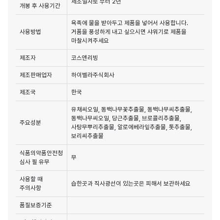
제조일자로 부터 2년
개봉 후 사용기간
욕족에 물을 받아두고 제품을 넣어서 사용합니다.
사용방법
거품을 풍성하게 내고 싶으시면 샤워기로 제품을
마찰시켜주세요
제조자
코스앤리빙
제조판매업자
하이벨라주식회사
제조국
한국
유채씨오일, 동백나무꽃추출물, 동백나무씨추출물,
동백나무씨오일, 당근추출물, 브로콜리추출물,
주요성분
사탕무뿌리추출물, 알로에베라잎추출물, 톳추출물,
보리씨추출물
식품의약품안전청
무
심사 필 유무
사용할 때
습한곳과 직사광선이 있는곳은 피해서 보관하세요
주의사항
품질보증기준