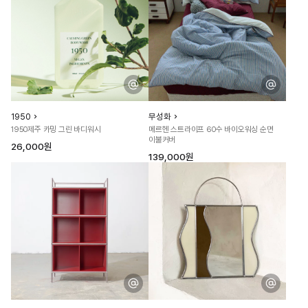
1950
무성화
1950제주 카밍 그린 바디워시
메르헨 스트라이프 60수 바이오워싱 순면
이불커버
26,000원
139,000원