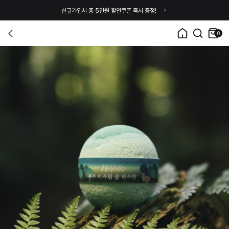
신규가입시 총 5만원 할인쿠폰 즉시 증정!
0