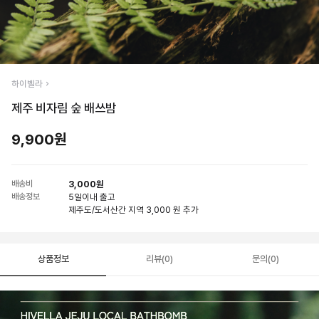
하이벨라
제주 비자림 숲 배쓰밤
9,900원
배송비
3,000원
배송정보
5일
이내 출고
제주도/도서산간 지역 3,000 원 추가
상품정보
리뷰(0)
문의(0)