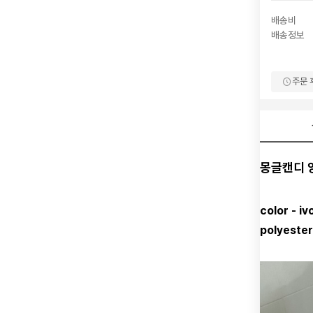
배송비
배송정보
주문 
몽글캔디 양
color - iv
polyeste