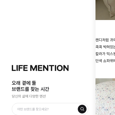
캔디처럼 귀
콕콕 박혀있
칼라가 믹스
단색 쇼파위
오래 곁에 둘
브랜드를 찾는 시간
당신의 삶에 다양한 멘션