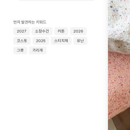
먼저 발견하는 키워드
2027
소창수건
커튼
2026
코스토
2025
스티치채
유난
그릇
가리개