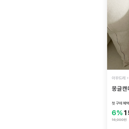
아꾸드레
몽글캔디
첫 구매 혜
6%
1
16,000원