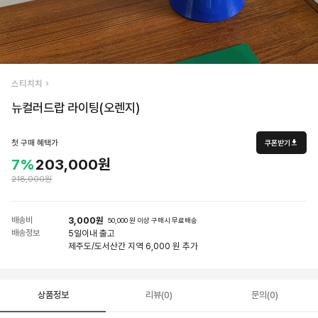
스티치치
뉴컬러드랍 라이팅(오렌지)
첫 구매 혜택가
쿠폰받기
7%
203,000원
218,000원
배송비
3,000원
50,000 원 이상 구매시 무료배송
배송정보
5일
이내 출고
제주도/도서산간 지역 6,000 원 추가
상품정보
리뷰(0)
문의(0)