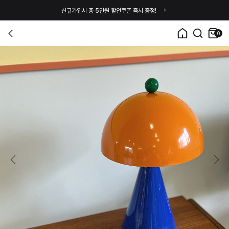
신규가입시 총 5만원 할인쿠폰 즉시 증정!
0