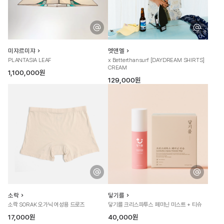
미쟈르미쟈
멧앤멜
PLANTASIA LEAF
x Betterthansurf [DAYDREAM SHIRTS]
CREAM
1,100,000원
129,000원
소락
닿기를
소락 SORAK 오가닉 여성용 드로즈
닿기를 크리스파투스 페미닌 미스트 + 티슈
17,000원
40,000원