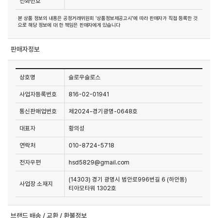
전화번호
본 상품 정보의 내용은 공정거래위원회 '상품정보제공고시'에 따라 판매자가 직접 등록한 것
으로 해당 정보에 대 한 책임은 판매자에게 있습니다
판매자정보
상호명
슬로우슬로스
사업자등록번호
816-02-01941
통신판매업번호
제2024-경기광명-0648호
대표자
황의성
연락처
010-8724-5718
전자우편
hsd5829@gmail.com
(14303) 경기 광명시 범안로996번길 6 (하안동)
사업장 소재지
티아모타워 1302호
브랜드 배송 / 교환 / 환불정보