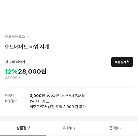
슬로우슬로스
핸드메이드 타워 시계
첫 구매 혜택가
쿠폰받기
12%
28,000원
32,000원
배송비
3,000원
50,000 원 이상 구매시 무료배송
배송정보
1일
이내 출고
제주도/도서산간 지역 3,000 원 추가
상품정보
리뷰(0)
문의(0)