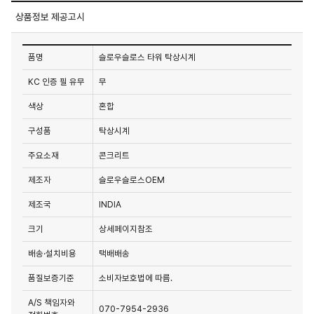
상품정보 제공고시
품명
슬로우슬로스 타워 탁상시계
KC 인증 필 유무
무
색상
혼합
구성품
탁상시계
주요소재
콘크리트
제조자
슬로우슬로스OEM
제조국
INDIA
크기
상세페이지참조
배송·설치비용
택배배송
품질보증기준
소비자보호법에 따름.
A/S 책임자와
070-7954-2936