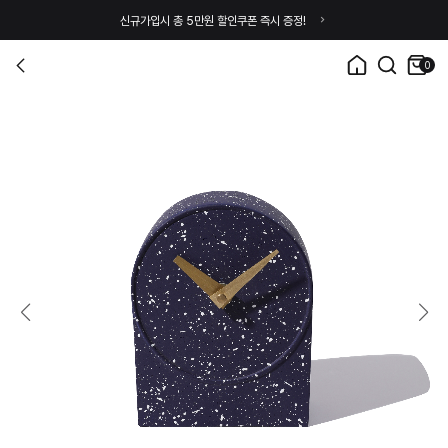
신규가입시 총 5만원 할인쿠폰 즉시 증정!
0