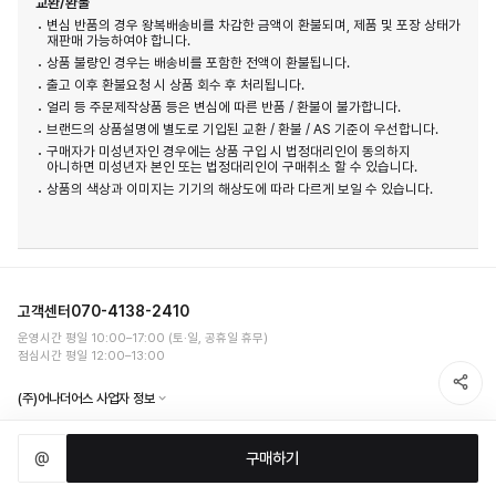
교환/환불
변심 반품의 경우 왕복배송비를 차감한 금액이 환불되며, 제품 및 포장 상태가
재판매 가능하여야 합니다.
상품 불량인 경우는 배송비를 포함한 전액이 환불됩니다.
출고 이후 환불요청 시 상품 회수 후 처리됩니다.
얼리 등 주문제작상품 등은 변심에 따른 반품 / 환불이 불가합니다.
브랜드의 상품설명에 별도로 기입된 교환 / 환불 / AS 기준이 우선합니다.
구매자가 미성년자인 경우에는 상품 구입 시 법정대리인이 동의하지
아니하면 미성년자 본인 또는 법정대리인이 구매취소 할 수 있습니다.
상품의 색상과 이미지는 기기의 해상도에 따라 다르게 보일 수 있습니다.
고객센터
070-4138-2410
운영시간 평일 10:00–17:00 (토·일, 공휴일 휴무)
점심시간 평일 12:00–13:00
(주)어나더어스 사업자 정보
자주묻는질문
입점/협업문의
회사소개
이용약관
개인정보처리방침
@
구매하기