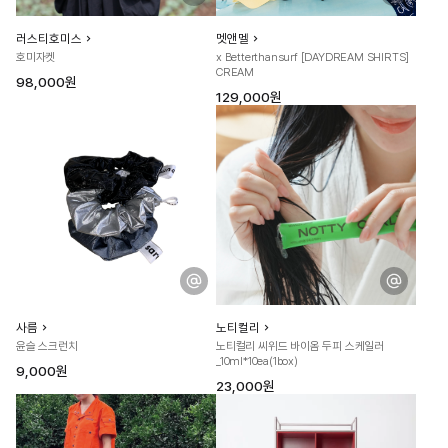
러스티호미스
멧앤멜
호미자켓
x Betterthansurf [DAYDREAM SHIRTS]
CREAM
98,000원
129,000원
사름
노티컬리
윤슬 스크런치
노티컬리 씨위드 바이옴 두피 스케일러
_10ml*10ea(1box)
9,000원
23,000원