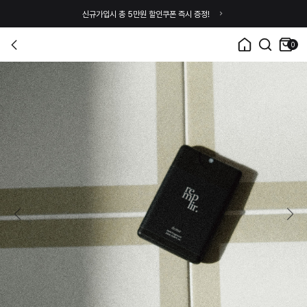
신규가입시 총 5만원 할인쿠폰 즉시 증정!
0