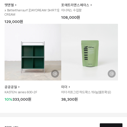
멧앤멜
포에트리앤스페이스
x Betterthansurf [DAYDREAM SHIRTS]
이너피스 수집함
CREAM
108,000원
129,000원
공공공일
미더
KASTEN series 600-2F
미더 리프그린 하드왁스 150g(셀프왁싱)
10%
333,000원
38,300원