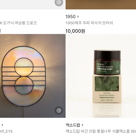
1950
AK 오가닉 여성용 드로즈
1950제주 두피 마사지 브러쉬
원
10,000원
엑소드랍
HT_EYE
엑소드랍 비건 크림 황칠나무 식물엑소좀 50