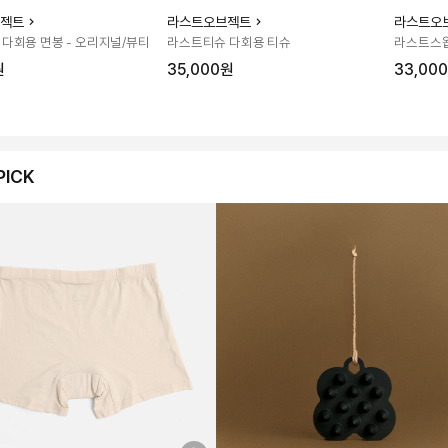
젝트
라스트오브젝트
라스트오
다회용 면봉 - 오리지널/뷰티
라스트티슈 다회용 티슈
라스트스왑
원
35,000원
33,00
PICK