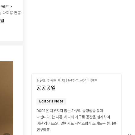
브젝트
라스트오브젝트
라스트
 다회용 면봉 - 트리오
라스트라운드 다회용 화장솜- 오리지널/
라스트라
라지
(메이크
0원
25,000원
25,00
당신의 하루에 먼저 멘션하고 싶은 브랜드
공공공일
Editor's Note
0001은 치우치지 않는 가구의 균형점을 찾아
나섭니다. 한 시즌, 하나의 가구로 공간을 설계하며
어떤 라이프스타일에서도 자연스럽게 스며드는 형태를
연구하죠.