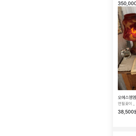
350,00
오에스엠엠
연필꽂이 _ P
38,500