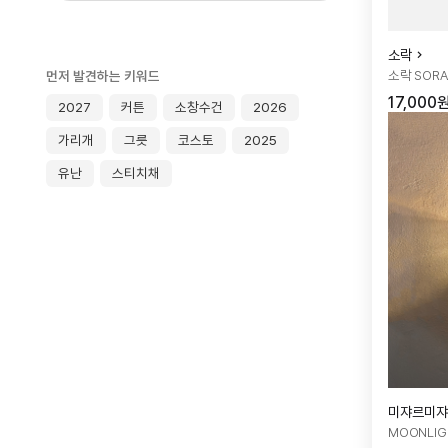
소락
소락 SOR
먼저 발견하는 키워드
17,000
2027
커튼
소창수건
2026
가리개
그릇
코스토
2025
유난
스티치채
미쟈르미쟈
MOONLIG