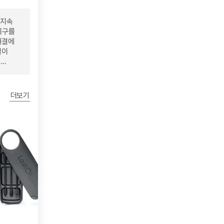
"지속
지구를
해결에
질이
%
더보기