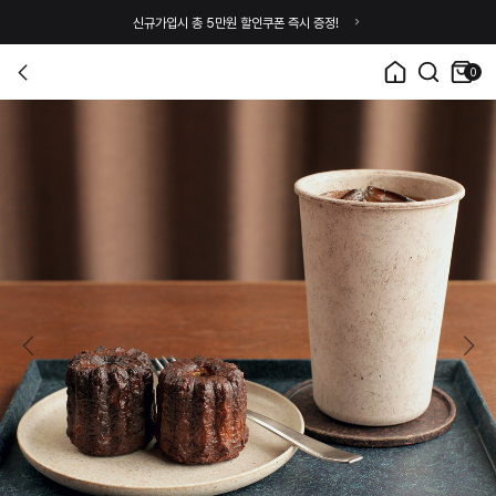
신규가입시 총 5만원 할인쿠폰 즉시 증정!
0