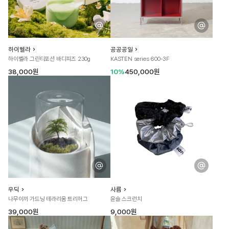
하이벨라
공공공일
하이벨라 그린티포션 바디피즈 230g
KASTEN series 600-3F
38,000원
10%
450,000원
우딕
사름
나무이끼 가드닝 테라리움 트리허그
윤슬 스크런치
39,000원
9,000원