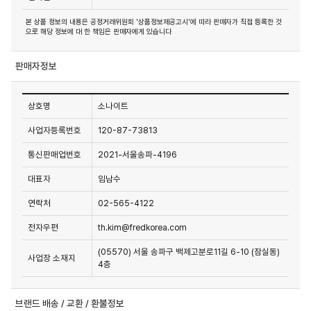
본 상품 정보의 내용은 공정거래위원회 '상품정보제공고시'에 따라 판매자가 직접 등록한 것
으로 해당 정보에 대 한 책임은 판매자에게 있습니다
판매자정보
상호명
소나이트
사업자등록번호
120-87-73813
통신판매업번호
2021-서울송파-4196
대표자
임남수
연락처
02-565-4122
전자우편
th.kim@fredkorea.com
(05570) 서울 송파구 백제고분로11길 6-10 (잠실동)
사업장 소재지
4층
브랜드 배송 / 교환 / 환불정보