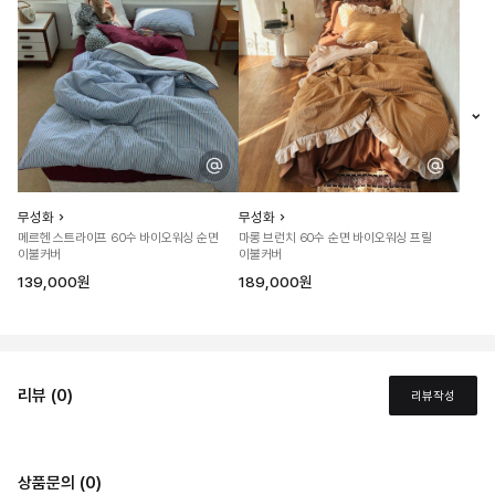
무성화
무성화
메르헨 스트라이프 60수 바이오워싱 순면
마롱 브런치 60수 순면 바이오워싱 프릴
이불커버
이불커버
139,000원
189,000원
리뷰 (0)
리뷰작성
상품문의 (0)