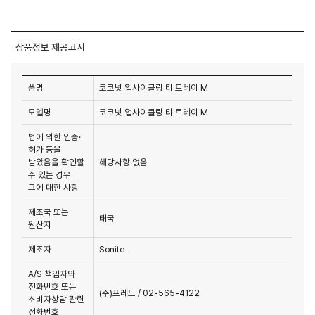
상품정보 제공고시
품명
코코넛 업사이클링 티 트레이 M
모델명
코코넛 업사이클링 티 트레이 M
법에 의한 인증·
허가 등을
받았음을 확인할
해당사항 없음
수 있는 경우
그에 대한 사항
제조국 또는
태국
원산지
제조자
Sonite
A/S 책임자와
전화번호 또는
(주)프레드 / 02-565-4122
소비자상담 관련
전화번호