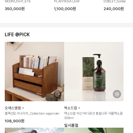
MOONLIGHT_EYE
PLANTASIA LEAF
GOBLET_holder
350,000원
1,100,000원
240,000원
LIFE @PICK
오에스엠엠
엑소드랍
콜렉션오거나이저 _Collection organizer
엑소드랍 비건 바디로션 황칠나무 식물엑소좀
300ml
108,900원
일시품절