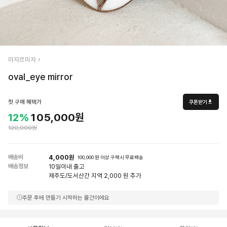
미쟈르미쟈
oval_eye mirror
첫 구매 혜택가
쿠폰받기
12%
105,000원
120,000원
배송비
4,000원
100,000 원 이상 구매시 무료배송
배송정보
10일
이내 출고
제주도/도서산간 지역 2,000 원 추가
주문 후에 만들기 시작하는 물건이에요