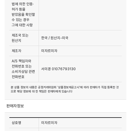
법에 의한 인증·
허가 등을
받았음을 확인할
수 있는 경우
그에 대한 사항
제조국 또는
한국 / 원산지-미국
원산지
제조자
미쟈르미쟈
A/S 책임자와
전화번호 또는
서미경 01076793130
소비자상담 관련
전화번호
본 상품 정보의 내용은 공정거래위원회 '상품정보제공고시'에 따라 판매자가 직접 등록한 것
으로 해당 정보에 대 한 책임은 판매자에게 있습니다
판매자정보
상호명
미쟈르미쟈