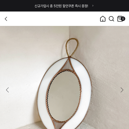
신규가입시 총 5만원 할인쿠폰 즉시 증정!
0