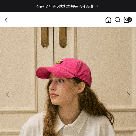
신규가입시 총 5만원 할인쿠폰 즉시 증정!
0