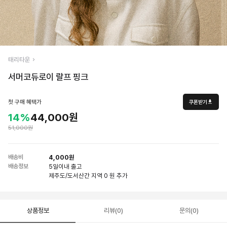
태리타운
서머코듀로이 랄프 핑크
첫 구매 혜택가
쿠폰받기
14%
44,000원
51,000원
배송비
4,000원
배송정보
5일
이내 출고
제주도/도서산간 지역 0 원 추가
상품정보
리뷰(0)
문의(0)