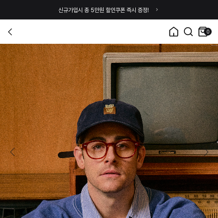
신규가입시 총 5만원 할인쿠폰 즉시 증정!
0