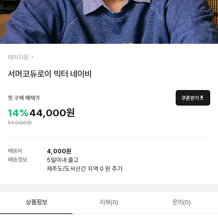
태리타운
서머코듀로이 빅터 네이비
첫 구매 혜택가
쿠폰받기
14%
44,000원
51,000원
배송비
4,000원
배송정보
5일
이내 출고
제주도/도서산간 지역 0 원 추가
상품정보
리뷰(0)
문의(0)