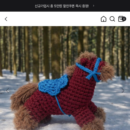
신규가입시 총 5만원 할인쿠폰 즉시 증정!
0