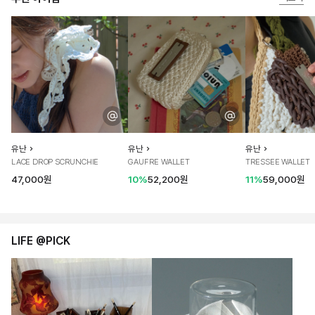
유난
유난
유난
LACE DROP SCRUNCHIE
GAUFRE WALLET
TRESSEE WALLET
47,000원
10%
52,200원
11%
59,000원
LIFE @PICK