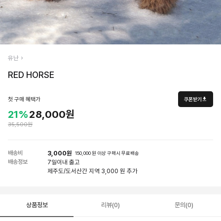
유난
RED HORSE
첫 구매 혜택가
쿠폰받기
21%
28,000원
35,500원
배송비
3,000원
150,000 원 이상 구매시 무료배송
배송정보
7일
이내 출고
제주도/도서산간 지역 3,000 원 추가
상품정보
리뷰(0)
문의(0)