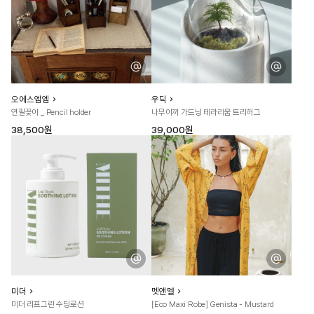
오에스엠엠
우딕
연필꽂이 _ Pencil holder
나무이끼 가드닝 테라리움 트리허그
38,500원
39,000원
미더
멧앤멜
미더 리프그린 수딩로션
[Eco Maxi Robe] Genista - Mustard