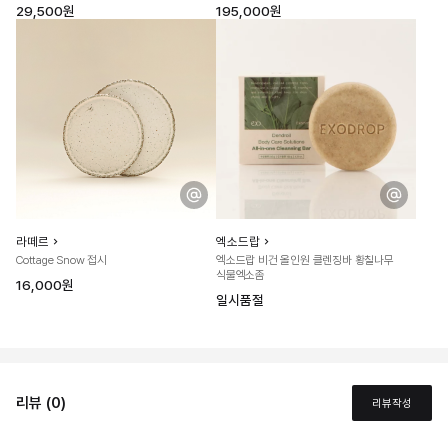
29,500원
195,000원
라떼르
엑소드랍
Cottage Snow 접시
엑소드랍 비건 올인원 클렌징바 황칠나무
식물엑소좀
16,000원
일시품절
리뷰 (0)
리뷰작성