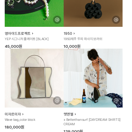
영아이드프로젝트
1950
YEP 시그니처 플레이트 [BLACK]
1950제주 두피 마사지 브러쉬
45,000원
10,000원
미쟈르미쟈
멧앤멜
Wave bag_color block
x Betterthansurf [DAYDREAM SHIRTS]
CREAM
180,000원
129,000원