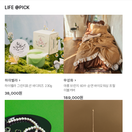
LIFE @PICK
하이벨라
무성화
하이벨라 그린티포션 바디피즈 230g
마롱 브런치 60수 순면 바이오워싱 프릴
이불커버
38,000원
189,000원