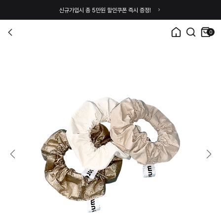
신규가입시 총 5만원 할인쿠폰 즉시 증정!
0