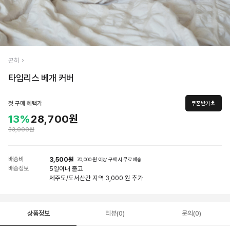
곤히
타임리스 베개 커버
첫 구매 혜택가
쿠폰받기
13%
28,700원
33,000원
배송비
3,500원
70,000 원 이상 구매시 무료배송
배송정보
5일
이내 출고
제주도/도서산간 지역 3,000 원 추가
상품정보
리뷰(0)
문의(0)