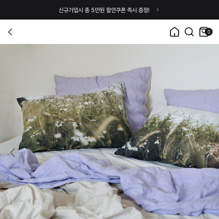
신규가입시 총 5만원 할인쿠폰 즉시 증정!
0