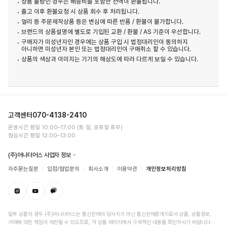
상품 불량인 경우는 배송비를 포함한 전액이 환불됩니다.
출고 이후 환불요청 시 상품 회수 후 처리됩니다.
얼리 등 주문제작상품 등은 변심에 따른 반품 / 환불이 불가합니다.
브랜드의 상품설명에 별도로 기입된 교환 / 환불 / AS 기준이 우선합니다.
구매자가 미성년자인 경우에는 상품 구입 시 법정대리인이 동의하지
아니하면 미성년자 본인 또는 법정대리인이 구매취소 할 수 있습니다.
상품의 색상과 이미지는 기기의 해상도에 따라 다르게 보일 수 있습니다.
고객센터
070-4138-2410
운영시간 평일 10:00–17:00 (토·일, 공휴일 휴무)
점심시간 평일 12:00–13:00
(주)어나더어스 사업자 정보
자주묻는질문
입점/협업문의
회사소개
이용약관
개인정보처리방침
일부 상품의 경우 (주)어나더어스는 통신판매의 당사자가 아닌 통신판매중개자로서 상품, 상품정보,
거래에 대한 책임이 제한될 수 있으므로, 각 상품 페이지에서 구체적인 내용을 확인하시기 바랍니다.