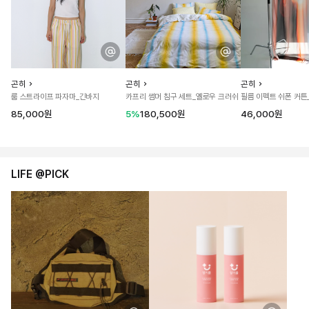
곤히
곤히
곤히
룸 스트라이프 파자마_긴바지
카프리 썸머 침구 세트_옐로우 크러쉬
필름 이펙트 쉬폰 커튼
85,000원
5%
180,500원
46,000원
LIFE @PICK