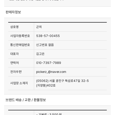
판매자정보
상호명
곤히
사업자등록번호
538-57-00455
통신판매업번호
신고번호 없음
대표자
김고은
연락처
010-7397-7989
전자우편
pickerz_@naver.com
(05062) 서울 광진구 뚝섬로47길 32-5
사업장 소재지
(자양동)402호
브랜드 배송 / 교환 / 환불정보
- 기본료 : 3,500 원