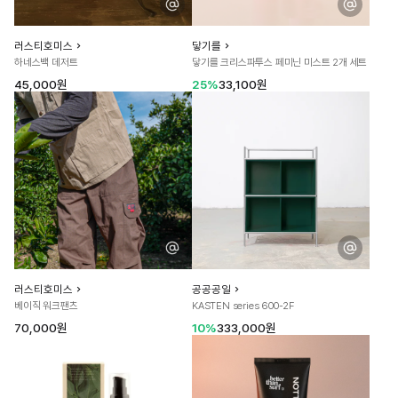
러스티호미스
닿기를
하네스백 데저트
닿기를 크리스파투스 페미닌 미스트 2개 세트
45,000원
25%
33,100원
러스티호미스
공공공일
베이직 워크팬츠
KASTEN series 600-2F
70,000원
10%
333,000원