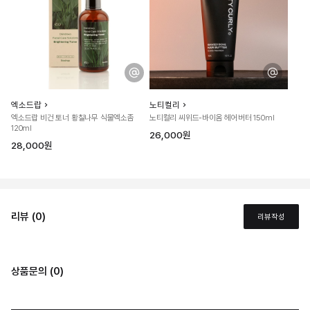
엑소드랍
노티컬리
엑소드랍 비건 토너 황칠나무 식물엑소좀
노티컬리 씨위드-바이옴 헤어버터 150ml
120ml
26,000원
28,000원
리뷰 (0)
리뷰작성
상품문의 (0)