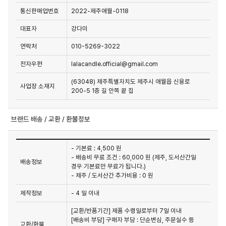
통신판매업번호
2022-제주애월-0118
대표자
강다미
연락처
010-5269-3022
전자우편
lalacandle.official@gmail.com
(63048) 제주특별자치도 제주시 애월읍 신용로
사업장 소재지
200-5 1층 길 안쪽 끝 집
브랜드 배송 / 교환 / 환불정보
- 기본료 : 4,500 원
- 배송비 무료 조건 : 60,000 원 (제주, 도서산간일
배송정보
경우 기본료만 무료가 됩니다.)
- 제주 / 도서산간 추가비용 : 0 원
제작정보
- 4 일 이내
[교환/반품기간] 제품 수령일로부터 7일 이내

[배송비 부담] 구매자 부담 : 단순변심, 주문실수 등 
교환/환불