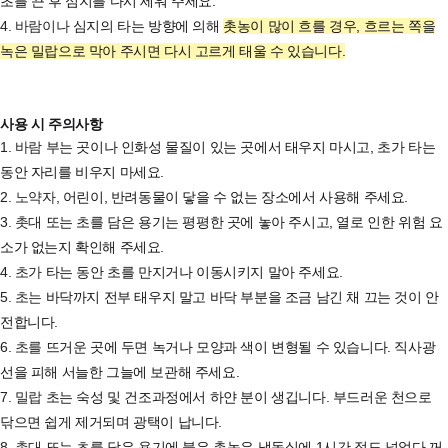
초를 끈 후 심지를 다시 세워 주세요.
4. 바람이나
심지의 타는 방향에 의해
촛농이 많이 흐를 경우, 흐르는 쪽을
녹은 밀랍으로 막아 주시면 다시 고르게 태울 수 있습니다.
사용 시 주의사항
1. 바람
부는 곳이나 인화성 물질이 있는 곳에서 태우지 마시고, 초가 타는
동안 자리를 비우지 마세요.
2. 노약자,
어린이, 반려동물이 닿을 수 없는 장소에서 사용해 주세요.
3. 촛대
또는 초를 담은 용기는 평평한 곳에 놓아 주시고, 열로 인한 위험 요
소가 없는지 확인해 주세요.
4. 초가
타는 동안 초를 만지거나 이동시키지 말아 주세요.
5. 초는
바닥까지 전부 태우지 말고 바닥 부분을 조금 남긴 채 끄는 것이 안
전합니다.
6. 초를
뜨거운 곳에 두면 녹거나 모양과 색이 변형될 수 있습니다. 직사광
선을 피해 서늘한 그늘에 보관해 주세요.
7. 밀랍
초는 숙성 및 건조과정에서 하얀 분이 생깁니다. 부드러운 천으로
닦으면 쉽게 제거되며 광택이 납니다.
8. 촛대
또는 초를 담은 용기에 붙은 촛농은 냉동실에 1시간 정도 넣었다 꺼