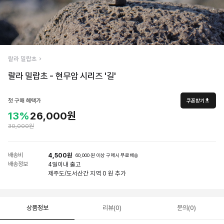
랄라 밀랍초
랄라 밀랍초 - 현무암 시리즈 '길'
첫 구매 혜택가
쿠폰받기
13%
26,000원
30,000원
배송비
4,500원
60,000 원 이상 구매시 무료배송
배송정보
4일
이내 출고
제주도/도서산간 지역 0 원 추가
상품정보
리뷰(0)
문의(0)