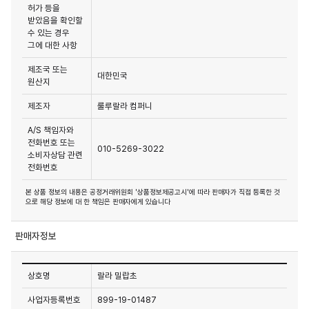
허가 등을
받았음을 확인할
수 있는 경우
그에 대한 사항
제조국 또는
대한민국
원산지
제조자
룰루랄라 컴퍼니
A/S 책임자와
전화번호 또는
010-5269-3022
소비자상담 관련
전화번호
본 상품 정보의 내용은 공정거래위원회 '상품정보제공고시'에 따라 판매자가 직접 등록한 것
으로 해당 정보에 대 한 책임은 판매자에게 있습니다
판매자정보
상호명
랄라 밀랍초
사업자등록번호
899-19-01487