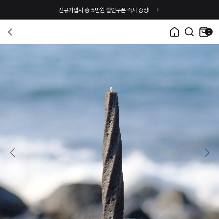
신규가입시 총 5만원 할인쿠폰 즉시 증정!
0