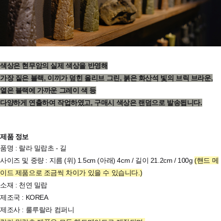
색상은 현무암의 실제 색상을 반영해
가장 짙은 블랙, 이끼가 덮힌 올리브 그린, 붉은 화산석 빛의 브릭 브라운,
옅은 블랙에 가까운 그레이 색 등
다양하게 연출하여 작업하였고, 구매시 색상은 랜덤으로 발송됩니다.
제품 정보
품명 : 랄라 밀랍초 - 길
사이즈 및 중량 : 지름 (위) 1.5cm (아래) 4cm / 길이 21.2cm / 100g
(핸드 메
이드 제품으로 조금씩 차이가 있을 수 있습니다.)
소재 : 천연 밀랍
제조국 : KOREA
제조사 : 룰루랄라 컴퍼니