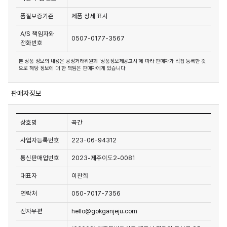
품질보증기준
제품 상세 표시
A/S 책임자와
0507-0177-3567
전화번호
본 상품 정보의 내용은 공정거래위원회 '상품정보제공고시'에 따라 판매자가 직접 등록한 것
으로 해당 정보에 대 한 책임은 판매자에게 있습니다
판매자정보
상호명
곡간
사업자등록번호
223-06-94312
통신판매업번호
2023-제주이도2-0081
대표자
이찬희
연락처
050-7017-7356
전자우편
hello@gokganjeju.com