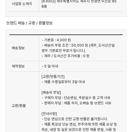
(63002) 제주특별자치도 제주시 한경면 두신로 85
사업장 소재지
B동
브랜드 배송 / 교환 / 환불정보
- 기본료 : 4,000 원
- 배송비 무료 조건 : 50,000 원 (제주, 도서산간일
배송정보
경우 기본료만 무료가 됩니다.)
- 제주 / 도서산간 추가비용 : 0 원
제작정보
- 5 일 이내
[교환/반품기간]

- 제품 수령일로부터 3일 이내

[배송비 부담]

- 구매자 부담 : 단순변심, 주문실수 등 고객 사유

- 판매자 부담 : 제품 하자, 오배송 등 브랜드 사유

교환/환불
[안내사항]

- 단순 변심으로 인한 교환∙반품은 불가합니다.

- 제품 특성상 단순 변심, 부주의에 의한 제품 손상 및 
파손, 냉장 및 실온 보관으로 인한 제품 변질, 사용 및 