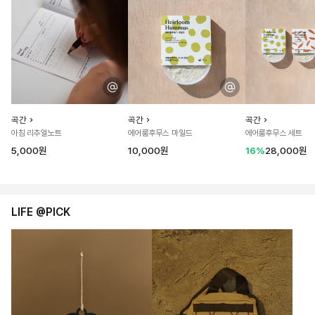
곡간
곡간
곡간
아침 리추얼노트
에어룸후무스 마일드
에어룸후무스 세트
5,000원
10,000원
16%
28,000원
LIFE @PICK