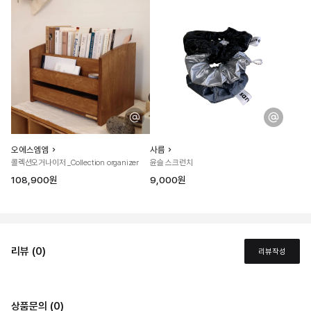
오에스엠엠
사름
콜렉션오거나이저 _Collection organizer
윤슬 스크런치
108,900원
9,000원
리뷰 (0)
리뷰작성
상품문의 (0)