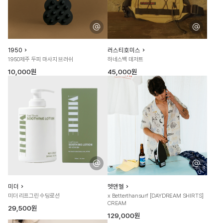
1950
러스티호미스
1950제주 두피 마사지 브러쉬
하네스백 데저트
10,000원
45,000원
미더
멧앤멜
미더 리프그린 수딩로션
x Betterthansurf [DAYDREAM SHIRTS]
CREAM
29,500원
129,000원